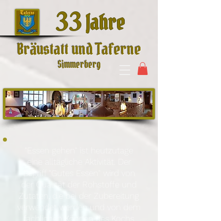
33
Jahre
Bräustatt und Taferne
Simmerberg
"Essen gehen" ist heutzutage
eine alltägliche Aktivität. Der
Begriff "Gutes Essen" wird von
der Qualität der Rohstoffe und
Zutaten, die bei der Zubereitung
verwendet werden und von dem
fachlichen Können des Kochs