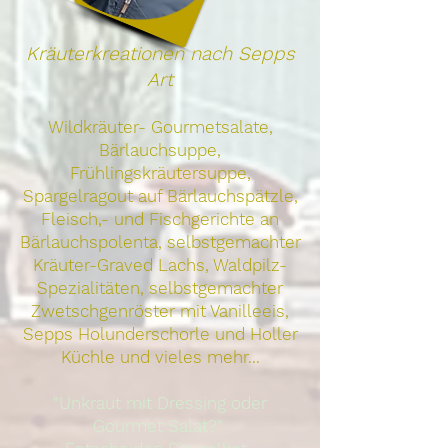
Kräuterkreationen nach Sepps
Art
Wildkräuter- Gourmetsalate,
Bärlauchsuppe,
Frühlingskräutersuppe,
Spargelragout auf Bärlauchspätzle,
Fleisch,- und Fischgerichte an
Bärlauchspolenta, selbstgemachter
Kräuter-Graved Lachs, Waldpilz-
Spezialitäten, selbstgemachter
Zwetschgenröster mit Vanilleeis,
Sepps Holunderschorle und Holler
Küchle und vieles mehr...
"Unkraut mit Dressing oder
Gourmet Salat?"