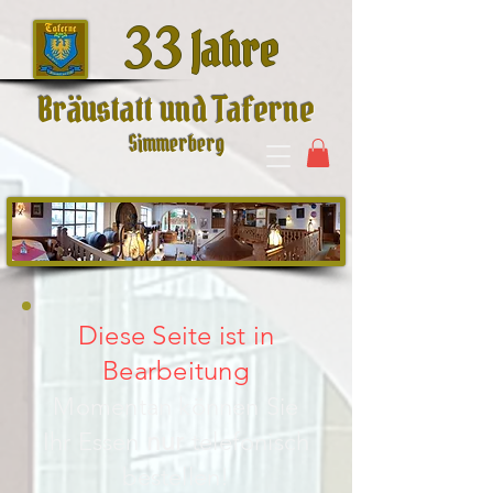
33
Jahre
Bräustatt und Taferne
Simmerberg
Diese Seite ist in
Bearbeitung
Momentan können Sie
Ihr Essen
nur
telefonisch
bestellen!