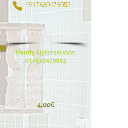
+4917630479052
Hier unsere aktuelle
Liefer/ Abholkarte:
Handy Lieferservice:
017630479052
Wir beliefern Sie kontaktlos in
Weiler-Simmerberg und in die
umliegenden Ortschaften.
Lieferpauschale:
4,00€
Alle Gerichte können Sie auch
gerne be
i uns im
Lokal